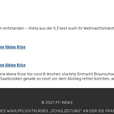
n entstanden – Greta aus der 5.3 liest euch ihr Weihnachtsmärc
ne kleine Krise
ne kleine Krise
ine kleine Krise Vor rund 8 Wochen startete Eintracht Braunschwe
Saarbrücken gerade so noch vor dem Abstieg retten konnten, war
© 2021 FF-NEWS
 DES WAHLPFLICHTKURSES
„SCHULZEITUNG“ AN DER IGS FR