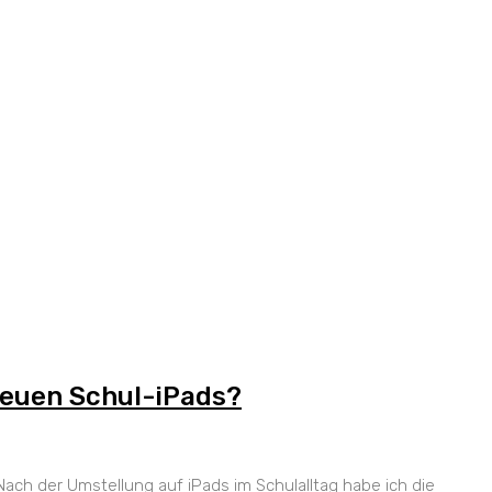
neuen Schul-iPads?
ach der Umstellung auf iPads im Schulalltag habe ich die