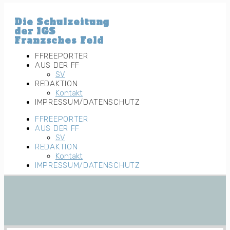
Zum
Inhalt
Die Schulzeitung
wechseln
der IGS
Franzsches Feld
FFREEPORTER
AUS DER FF
SV
REDAKTION
Kontakt
IMPRESSUM/DATENSCHUTZ
FFREEPORTER
AUS DER FF
SV
REDAKTION
Kontakt
IMPRESSUM/DATENSCHUTZ