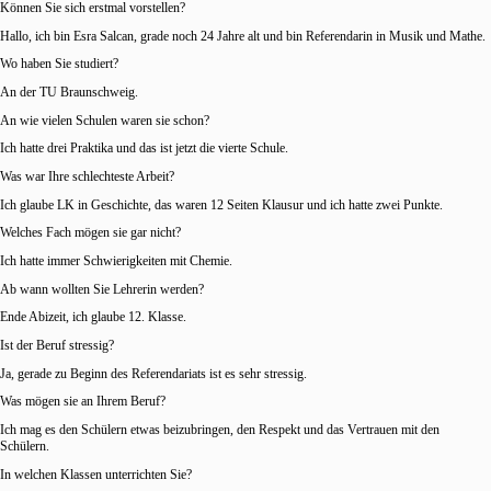
Können Sie sich erstmal vorstellen?
Hallo, ich bin Esra Salcan, grade noch 24 Jahre alt und bin Referendarin in Musik und Mathe.
Wo haben Sie studiert?
An der TU Braunschweig.
An wie vielen Schulen waren sie schon?
Ich hatte drei Praktika und das ist jetzt die vierte Schule.
Was war Ihre schlechteste Arbeit?
Ich glaube LK in Geschichte, das waren 12 Seiten Klausur und ich hatte zwei Punkte.
Welches Fach mögen sie gar nicht?
Ich hatte immer Schwierigkeiten mit Chemie.
Ab wann wollten Sie Lehrerin werden?
Ende Abizeit, ich glaube 12. Klasse.
Ist der Beruf stressig?
Ja, gerade zu Beginn des Referendariats ist es sehr stressig.
Was mögen sie an Ihrem Beruf?
Ich mag es den Schülern etwas beizubringen, den Respekt und das Vertrauen mit den
Schülern.
In welchen Klassen unterrichten Sie?