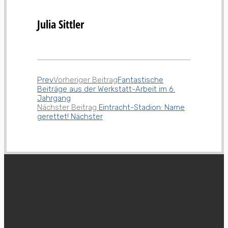
Julia Sittler
Prev
Vorheriger Beitrag
Fantastische
Beiträge aus der Werkstatt-Arbeit im 6.
Jahrgang
Nächster Beitrag
Eintracht-Stadion: Name
gerettet!
Nächster