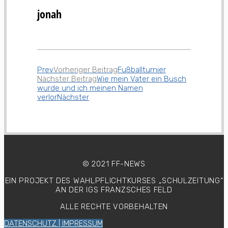
jonah
Prev
Vorheriger Beitrag
Fußballturnier
Nächster Beitrag
Wie mein Vater ein Busch
wurde und ich meinen Namen
verlor
Nächster
© 2021 FF-NEWS
EIN PROJEKT DES WAHLPFLICHTKURSES
„SCHULZEITUNG“
AN DER IGS FRANZSCHES FELD
ALLE RECHTE VORBEHALTEN
DATENSCHUTZ | IMPRESSUM