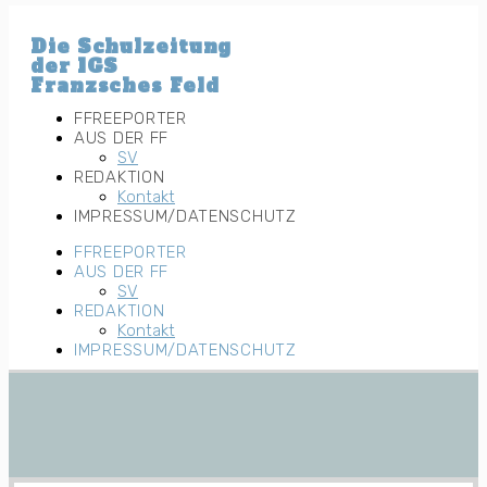
Zum
Inhalt
Die Schulzeitung
wechseln
der IGS
Franzsches Feld
FFREEPORTER
AUS DER FF
SV
REDAKTION
Kontakt
IMPRESSUM/DATENSCHUTZ
FFREEPORTER
AUS DER FF
SV
REDAKTION
Kontakt
IMPRESSUM/DATENSCHUTZ