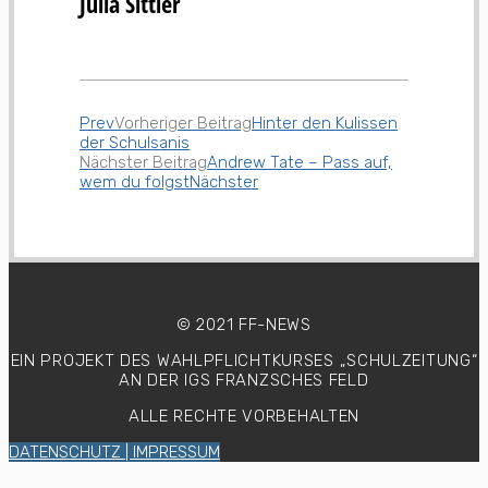
Julia Sittler
Prev
Vorheriger Beitrag
Hinter den Kulissen
der Schulsanis
Nächster Beitrag
Andrew Tate – Pass auf,
wem du folgst
Nächster
© 2021 FF-NEWS
EIN PROJEKT DES WAHLPFLICHTKURSES
„SCHULZEITUNG“
AN DER IGS FRANZSCHES FELD
ALLE RECHTE VORBEHALTEN
DATENSCHUTZ | IMPRESSUM