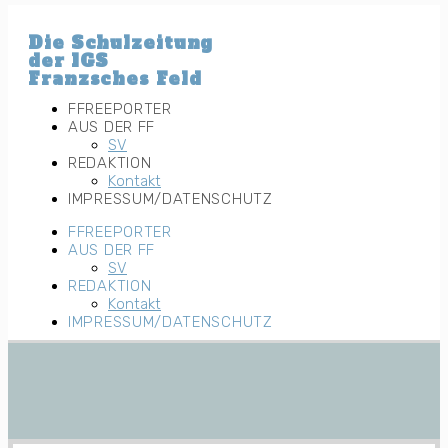
Zum
Inhalt
Die Schulzeitung
wechseln
der IGS
Franzsches Feld
FFREEPORTER
AUS DER FF
SV
REDAKTION
Kontakt
IMPRESSUM/DATENSCHUTZ
FFREEPORTER
AUS DER FF
SV
REDAKTION
Kontakt
IMPRESSUM/DATENSCHUTZ