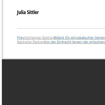
Julia Sittler
Prev
Vorheriger Beitrag
Billard: Ein physikalischer Genie
Nächster Beitrag
Vor der Eintracht liegen die entsche