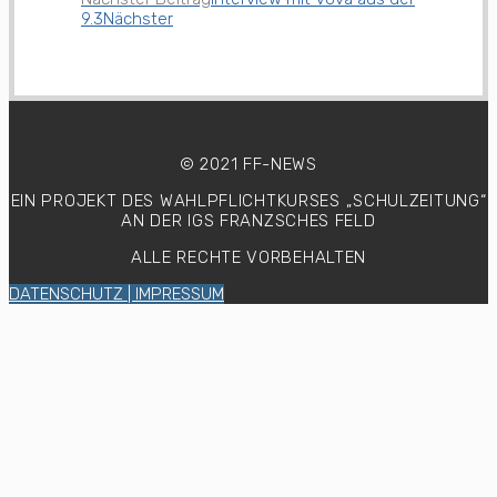
9.3
Nächster
© 2021 FF-NEWS
EIN PROJEKT DES WAHLPFLICHTKURSES
„SCHULZEITUNG“
AN DER IGS FRANZSCHES FELD
ALLE RECHTE VORBEHALTEN
DATENSCHUTZ | IMPRESSUM