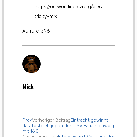
https://ourworldindata.org/elec
tricity-mix
Aufrufe:
396
Nick
Prev
Vorheriger Beitrag
Eintracht gewinnt
das Testpiel gegen den PSV Braunschweig
mit 16:0
Nächster Beitrag
Interview mit Vova aus der