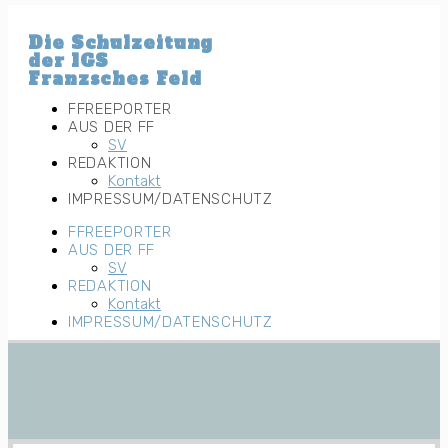
Zum
Inhalt
Die Schulzeitung
wechseln
der IGS
Franzsches Feld
FFREEPORTER
AUS DER FF
SV
REDAKTION
Kontakt
IMPRESSUM/DATENSCHUTZ
FFREEPORTER
AUS DER FF
SV
REDAKTION
Kontakt
IMPRESSUM/DATENSCHUTZ