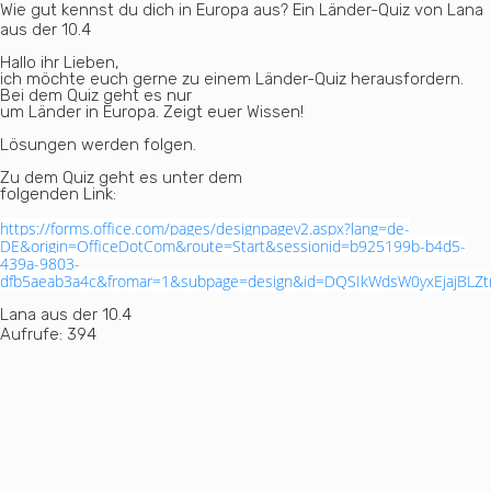
Wie gut kennst du dich in Europa aus? Ein Länder-Quiz von Lana
aus der 10.4
Hallo ihr Lieben,
ich möchte euch gerne zu einem Länder-Quiz herausfordern.
Bei dem Quiz geht es nur
um Länder in Europa. Zeigt euer Wissen!
Lösungen werden folgen.
Zu dem Quiz geht es unter dem
folgenden Link:
https://forms.office.com/pages/designpagev2.aspx?lang=de-
DE&origin=OfficeDotCom&route=Start&sessionid=b925199b-b4d5-
439a-9803-
dfb5aeab3a4c&fromar=1&subpage=design&id=DQSIkWdsW0yxEjaj
Lana aus der 10.4
Aufrufe:
394