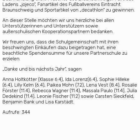
Ladens „jojeco“, Fanartikel des Fußballvereins Eintracht
Braunschweig und Sportartikel von „decathlon“ zu gewinnen.
An dieser Stelle möchten wir uns herzliche bei allen
Unterstützerinnen und Unterstützern sowie
außerschulischen Kooperationspartnern bedanken.
Wir freuen uns, dass die Schulgemeinschaft mit ihren
beschwingten Einkäufen dazu beigetragen hat, eine
beachtliche Spendensumme für unsere Partnerschule zu
erzielen.
„Danke und bis nächsts Jahr“, sagen
Anna Holtkötter (Klasse 6.4), Ida Lorenz(6.4), Sophie Hilleke
(6.4), Lilly Kelm (6.4), Paikea Mohn (7.2), Lena Vest (8.4), Rosalie
Förster (11.4), Rebecca Wagner (11.4), Massala Paulo (11.4), Julia
Dedekind (11.4), Leonie Fischer (11.2) sowie Carsten Sieckfeld,
Benjamin Bank und Lisa Karstädt.
Aufrufe:
344