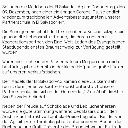
So luden die Mädchen der El Salvador-Ag am Donnerstag, den
09. Dezember, nach einer einjährigen Corona-Pause endlich
wieder zum traditionellen Adventsbasar zugunsten unserer
Partnerschule in El Salvador ein.
Die Schulgemeinschaft durfte sich über süße und salzige fair
gehandelte Lebensmittel freuen, die durch unseren
Kooperationspartner, den Eine-Welt-Laden des Evangelischen
Stadtjugenddienstes Braunschweig, zur Verfügung gestellt
wurden.
Waren die Tische in der Pausenhalle am Morgen noch reich
bestückt, gab es bereits in der kleine Hofpause große Lücken
auf unseren Verkaufstischen.
Den Mädels der El Salvador-AG kamen diese „Lücken“ sehr
recht, denn jedes verkaufte Produkt unterstützt unsere
Partnerschule, die sich in der Gemeinde „22 de Abril“ direkt in
San Salvador befindet.
Neben der Freude auf Schokolade und Lebkuchenherzen
wurde die gute Stimmung während des Basars durch den
Ausblick auf attraktive Tombola-Preise begleitet. Bei der von
der Ag initiierten Tombola gab es unter anderem Bücher der
Buchhandlung Graff, Präsente des Braunschweiger Fairtrade-