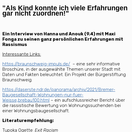
"Als Kind konnte ich viele Erfahrungen
gar nicht zuordnen!"
Ein Interview von Hanna und Anouk (9.4) mit Maxi
Fonga zu seinen ganz persönlichen Erfahrungen mit
Rassismus
Interessante Links:
https://braunschweig-impuls.de/
– eine sehr informative
Broschüre, in der ausgewählte Themen unserer Stadt mit
Daten und Fakten beleuchtet. Ein Projekt der Bürgerstiftung
Braunschweig.
https://daserste.ndr.de/panorama/archiv/2021/Bremer-
Baugesellschaft-Wohnungen-nur-fuer-
Weisse,brebau100.html
– ein aufschlussreicher Bericht über
die rassistische Bewertung von Wohnungssuchenden bei
einer Wohnungsbaugesellschaft.
Literaturempfehlung:
Tupoka Ogette:
Exit Racism