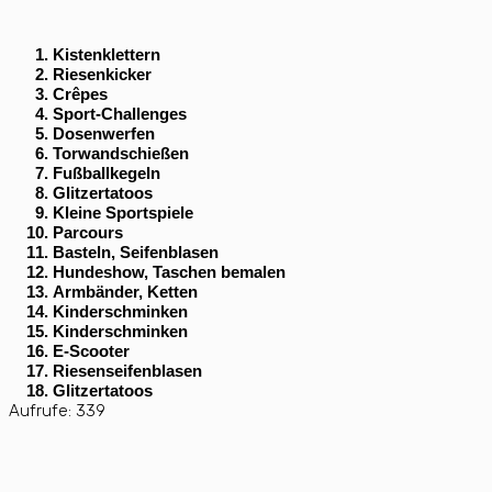
Kistenklettern
Riesenkicker
Crêpes
Sport-Challenges
Dosenwerfen
Torwandschießen
Fußballkegeln
Glitzertatoos
Kleine Sportspiele
Parcours
Basteln, Seifenblasen
Hundeshow, Taschen bemalen
Armbänder, Ketten
Kinderschminken
Kinderschminken
E-Scooter
Riesenseifenblasen
Glitzertatoos
Aufrufe:
339