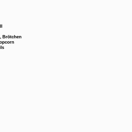
lken
ll
, Brötchen
Popcorn
ils
tte