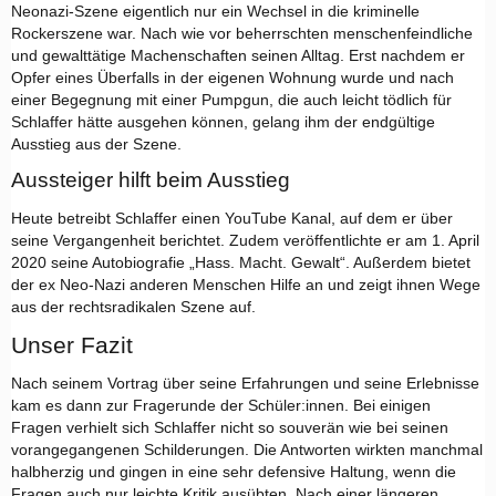
Neonazi-Szene eigentlich nur ein Wechsel in die kriminelle 
Rockerszene war. Nach wie vor beherrschten menschenfeindliche 
und gewalttätige Machenschaften seinen Alltag. Erst nachdem er 
Opfer eines Überfalls in der eigenen Wohnung wurde und nach 
einer Begegnung mit einer Pumpgun, die auch leicht tödlich für 
Schlaffer hätte ausgehen können, gelang ihm der endgültige 
Ausstieg aus der Szene.
Aussteiger hilft beim Ausstieg
Heute betreibt Schlaffer einen YouTube Kanal, auf dem er über 
seine Vergangenheit berichtet. Zudem veröffentlichte er am 1. April 
2020 seine Autobiografie „Hass. Macht. Gewalt“. Außerdem bietet 
der ex Neo-Nazi anderen Menschen Hilfe an und zeigt ihnen Wege 
aus der rechtsradikalen Szene auf. 
Unser Fazit
Nach seinem Vortrag über seine Erfahrungen und seine Erlebnisse 
kam es dann zur Fragerunde der Schüler:innen. Bei einigen 
Fragen verhielt sich Schlaffer nicht so souverän wie bei seinen 
vorangegangenen Schilderungen. Die Antworten wirkten manchmal 
halbherzig und gingen in eine sehr defensive Haltung, wenn die 
Fragen auch nur leichte Kritik ausübten. Nach einer längeren 