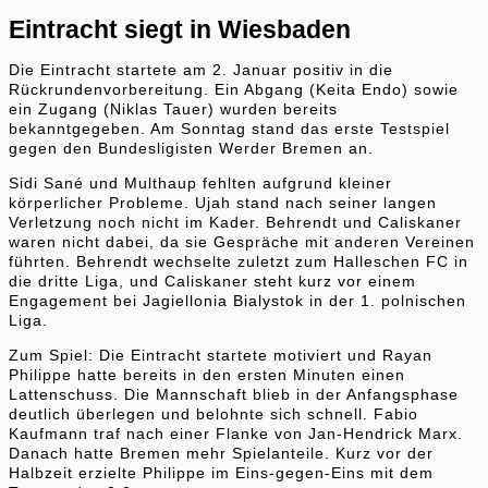
Eintracht siegt in Wiesbaden
Die Eintracht startete am 2. Januar positiv in die
Rückrundenvorbereitung. Ein Abgang (Keita Endo) sowie
ein Zugang (Niklas Tauer) wurden bereits
bekanntgegeben. Am Sonntag stand das erste Testspiel
gegen den Bundesligisten Werder Bremen an.
Sidi Sané und Multhaup fehlten aufgrund kleiner
körperlicher Probleme. Ujah stand nach seiner langen
Verletzung noch nicht im Kader. Behrendt und Caliskaner
waren nicht dabei, da sie Gespräche mit anderen Vereinen
führten. Behrendt wechselte zuletzt zum Halleschen FC in
die dritte Liga, und Caliskaner steht kurz vor einem
Engagement bei Jagiellonia Bialystok in der 1. polnischen
Liga.
Zum Spiel: Die Eintracht startete motiviert und Rayan
Philippe hatte bereits in den ersten Minuten einen
Lattenschuss. Die Mannschaft blieb in der Anfangsphase
deutlich überlegen und belohnte sich schnell. Fabio
Kaufmann traf nach einer Flanke von Jan-Hendrick Marx.
Danach hatte Bremen mehr Spielanteile. Kurz vor der
Halbzeit erzielte Philippe im Eins-gegen-Eins mit dem