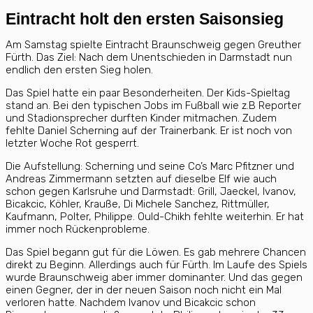
Eintracht holt den ersten Saisonsieg
Am Samstag spielte Eintracht Braunschweig gegen Greuther
Fürth. Das Ziel: Nach dem Unentschieden in Darmstadt nun
endlich den ersten Sieg holen.
Das Spiel hatte ein paar Besonderheiten. Der Kids-Spieltag
stand an. Bei den typischen Jobs im Fußball wie z.B Reporter
und Stadionsprecher durften Kinder mitmachen. Zudem
fehlte Daniel Scherning auf der Trainerbank. Er ist noch von
letzter Woche Rot gesperrt.
Die Aufstellung: Scherning und seine Co’s Marc Pfitzner und
Andreas Zimmermann setzten auf dieselbe Elf wie auch
schon gegen Karlsruhe und Darmstadt: Grill, Jaeckel, Ivanov,
Bicakcic, Köhler, Krauße, Di Michele Sanchez, Rittmüller,
Kaufmann, Polter, Philippe. Ould-Chikh fehlte weiterhin. Er hat
immer noch Rückenprobleme.
Das Spiel begann gut für die Löwen. Es gab mehrere Chancen
direkt zu Beginn. Allerdings auch für Fürth. Im Laufe des Spiels
wurde Braunschweig aber immer dominanter. Und das gegen
einen Gegner, der in der neuen Saison noch nicht ein Mal
verloren hatte. Nachdem Ivanov und Bicakcic schon