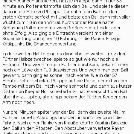
Riesenchancen aus ließen, netzte Philippe dann in der 33.
Minute ein. Polter erkämpfte sich den Ball und spielte diesen
dann in die Mitte zu Philippe. Der nahm den Ball mit dem
ersten Kontakt perfekt mit und bolzte den Ball dann mit voller
Wucht zum 1:0 in den Winkel. Kurz vor der Pause hatte
Sebastian Polter nochmal zwei Großchancen. Leider aber
ohne Erfolg. Also ging die Eintracht verdient mit einer
Superleistung und einer 1:0 Führung in die Pause. Einziger
Kritikpunkt: Die Chancenverwertung.
In der zweiten Hälfte ging es dann ähnlich weiter. Trotz drei
Fürther Halbzeitwechsel spielte so gut wie nur noch die
Eintracht. Und wenn mal ein Fürther durchkam, bekam immer
noch ein Löwe den Fuß dazwischen. Und wenn man den Ball
gewann, dann ging es schnell nach vorne. Wie in der 57.
Minute. Polter schickte Philippe auf die Reise, der mit vollem
Tempo mit dem Ball nach vorne sprintete und dann aus kurzer
Distanz an Keeper Noll scheiterte. Er hatte versucht den Ball
über ihn zu lupfen, allerdings bekam der Fürther Keeper den
Arm noch hoch.
Nur drei Minuten später war der Ball dann das zweite Mal im
Fürther Tornetz. Allerdings hob der Linienrichter direkt die
Fahne. Nach einer Flanke von Krauße köpfte Kapitän Bicakcic
den Ball an den Pfosten. Den Abstauber verwertete Rayan
Philippe, dabei stand er laut Linienrichter aber im Abseits.