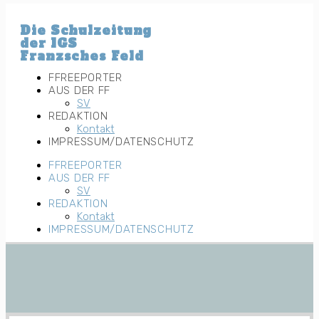
Zum
Inhalt
Die Schulzeitung
wechseln
der IGS
Franzsches Feld
FFREEPORTER
AUS DER FF
SV
REDAKTION
Kontakt
IMPRESSUM/DATENSCHUTZ
FFREEPORTER
AUS DER FF
SV
REDAKTION
Kontakt
IMPRESSUM/DATENSCHUTZ