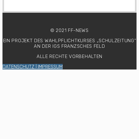
© 2021 FF-NEWS
EIN PROJEKT DES WAHLPFLICHTKURSES
„SCHULZEITUNG“
AN DER IGS FRANZSCHES FELD
ALLE RECHTE VORBEHALTEN
DATENSCHUTZ | IMPRESSUM