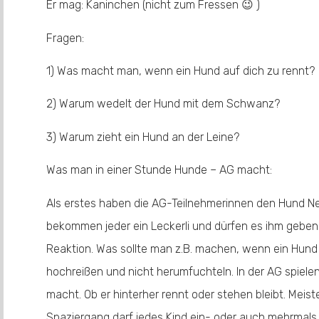
Er mag: Kaninchen (nicht zum Fressen 😉 )
Fragen:
1) Was macht man, wenn ein Hund auf dich zu rennt?
2) Warum wedelt der Hund mit dem Schwanz?
3) Warum zieht ein Hund an der Leine?
Was man in einer Stunde Hunde – AG macht:
Als erstes haben die AG-Teilnehmerinnen den Hund Neo b
bekommen jeder ein Leckerli und dürfen es ihm geben.
Reaktion. Was sollte man z.B. machen, wenn ein Hund
hochreißen und nicht herumfuchteln. In der AG spielen
macht. Ob er hinterher rennt oder stehen bleibt. Mei
Spaziergang darf jedes Kind ein- oder auch mehrmals