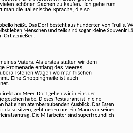
t vielen schönen Sachen zu kaufen. Ich gehe rum
t man die Italienische Sprache, die so
bello heißt. Das Dorf besteht aus hunderten von Trullis. W
elbst leben Menschen und teils sind sogar kleine Souvenir Lä
en Ort genießen.
meines Vaters. Als erstes statten wir dem
ange Promenade entlang des Meeres.
, überall stehen Wagen wo man frischen
ommt. Eine Shoppingmeile ist auch
net.
direkt am Meer. Dort gehen wir in eins der
e gesehen habe. Dieses Restaurant ist in eine
an hat einen atemberaubenden Ausblick. Das Essen
ir da so sitzen, geht neben uns ein Mann vor seiner
eiratsantrag. Die Mitarbeiter sind superfreundlich