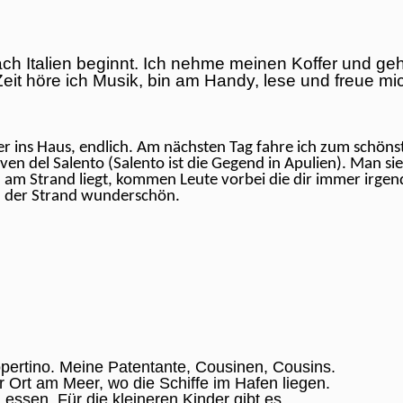
h Italien beginnt. Ich nehme meinen Koffer und geh
eit höre ich Musik, bin am Handy, lese und freue mic
er ins Haus, endlich. Am nächsten Tag fahre ich zum schönst
n del Salento (Salento ist die Gegend in Apulien). Man sieht 
 am Strand liegt, kommen Leute vorbei die dir immer irge
r, der Strand wunderschön.
pertino. Meine Patentante, Cousinen, Cousins.
r Ort am Meer, wo die Schiffe im Hafen liegen.
 essen. Für die kleineren Kinder gibt es