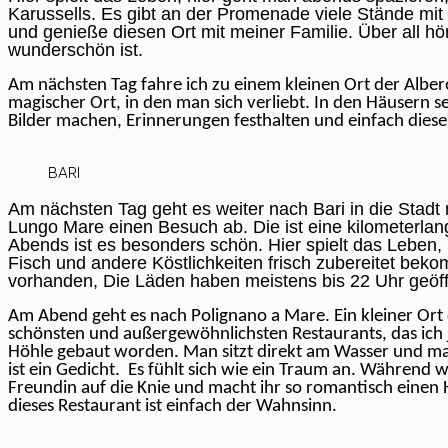
Karussells. Es gibt an der Promenade viele Stände mi
und genieße diesen Ort mit meiner Familie. Über all hör
wunderschön ist.
Am nächsten Tag fahre ich zu einem kleinen Ort der Albero
magischer Ort, in den man sich verliebt. In den Häusern s
Bilder machen, Erinnerungen festhalten und einfach dies
BARI
Am nächsten Tag geht es weiter nach Bari in die Stadt 
Lungo Mare einen Besuch ab. Die ist eine kilometerl
Abends ist es besonders schön. Hier spielt das Leben
Fisch und andere Köstlichkeiten frisch zubereitet bek
vorhanden, Die Läden haben meistens bis 22 Uhr geöff
Am Abend geht es nach Polignano a Mare. Ein kleiner Ort 
schönsten und außergewöhnlichsten Restaurants, das ich j
Höhle gebaut worden. Man sitzt direkt am Wasser und m
ist ein Gedicht. Es fühlt sich wie ein Traum an. Während w
Freundin auf die Knie und macht ihr so romantisch einen H
dieses Restaurant ist einfach der Wahnsinn.