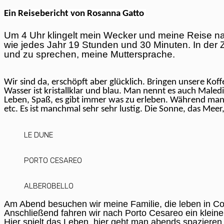
Ein Reisebericht von Rosanna Gatto 
Um 4 Uhr klingelt mein Wecker und meine Reise nac
wie jedes Jahr 19 Stunden und 30 Minuten. In der Z
und zu sprechen, meine Muttersprache.
Wir sind da, erschöpft aber glücklich. Bringen unsere Koff
Wasser ist kristallklar und blau. Man nennt es auch Maledive
Leben, Spaß, es gibt immer was zu erleben. Während man
etc. Es ist manchmal sehr sehr lustig. Die Sonne, das Mee
LE DUNE
PORTO CESAREO
ALBEROBELLO
Am Abend besuchen wir meine Familie, die leben in Co
Anschließend fahren wir nach Porto Cesareo ein kleine
Hier spielt das Leben, hier geht man abends spazieren,