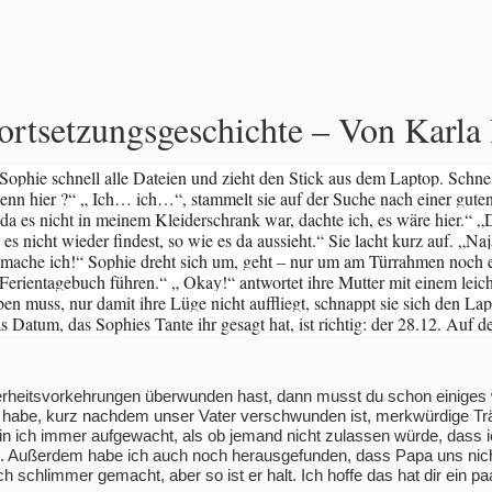
Fortsetzungsgeschichte – Von Karla
Sophie schnell alle Dateien und zieht den Stick aus dem Laptop. Schnell
enn hier ?“ „ Ich… ich…“, stammelt sie auf der Suche nach einer guten
 da es nicht in meinem Kleiderschrank war, dachte ich, es wäre hier.“ „
 nicht wieder findest, so wie es da aussieht.“ Sie lacht kurz auf. „Na
mache ich!“ Sophie dreht sich um, geht – nur um am Türrahmen noch ein
 Ferientagebuch führen.“ „ Okay!“ antwortet ihre Mutter mit einem leic
ben muss, nur damit ihre Lüge nicht auffliegt, schnappt sie sich den Lap
Das Datum, das Sophies Tante ihr gesagt hat, ist richtig: der 28.12. Auf 
rheitsvorkehrungen überwunden hast, dann musst du schon einiges w
ch habe, kurz nachdem unser Vater verschwunden ist, merkwürdige T
n ich immer aufgewacht, als ob jemand nicht zulassen würde, dass i
. Außerdem habe ich auch noch herausgefunden, dass Papa uns nich
h schlimmer gemacht, aber so ist er halt. Ich hoffe das hat dir ein 