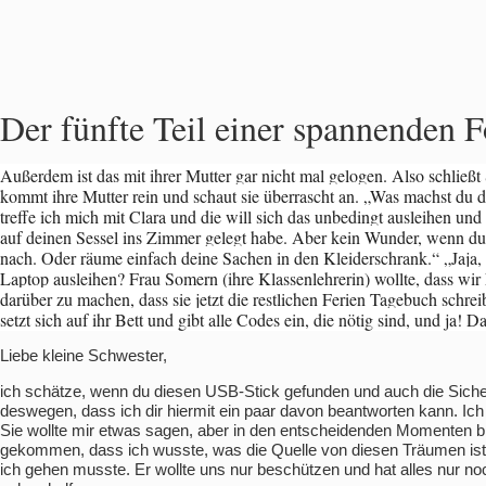
Der fünfte Teil einer spannenden 
Außerdem ist das mit ihrer Mutter gar nicht mal gelogen. Also schließt 
kommt ihre Mutter rein und schaut sie überrascht an. „Was machst du d
treffe ich mich mit Clara und die will sich das unbedingt ausleihen und
auf deinen Sessel ins Zimmer gelegt habe. Aber kein Wunder, wenn du es
nach. Oder räume einfach deine Sachen in den Kleiderschrank.“ „Jaja, 
Laptop ausleihen? Frau Somern (ihre Klassenlehrerin) wollte, dass wir
darüber zu machen, dass sie jetzt die restlichen Ferien Tagebuch schrei
setzt sich auf ihr Bett und gibt alle Codes ein, die nötig sind, und ja! 
Liebe kleine Schwester,
ich schätze, wenn du diesen USB-Stick gefunden und auch die Siche
deswegen, dass ich dir hiermit ein paar davon beantworten kann. I
Sie wollte mir etwas sagen, aber in den entscheidenden Momenten bi
gekommen, dass ich wusste, was die Quelle von diesen Träumen ist
ich gehen musste. Er wollte uns nur beschützen und hat alles nur noc