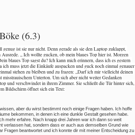
 Böke (6.3)
 genug ist sie nur nicht. Denn gerade als sie den Laptop zuklappt, 
 Ausrede. „ Ich wollte gucken, ob mein blaues Top hier ist. Morgen 
Dein blaues Top sagst du? Ich kann mich erinnern, dass ich es gestern 
ja ich muss jetzt die Einkäufe auspacken und guck noch einmal genauer 
mal stehen zu bleiben und zu fragen: „Darf ich mir vielleicht deinen 
ht misstrauischem Unterton. Um sich aber nicht weiter Gedanken 
top und verschwindet in ihrem Zimmer. Sie schließt die Tür hinter sich, 
dem Bildschirm öffnet sich ein Text:
issen, aber du wirst bestimmt noch einige Fragen haben. Ich hoffe
räume bekommen, in denen ich eine dunkle Gestalt gesehen habe.
ch mehr erfahre. Nach knapp drei Jahren war ich dann so weit
t verlassen hat, sondern dass er auch aus demselben Grund wie
paar Fragen beantwortet und ich konnte dir mit meiner Entscheidung zu