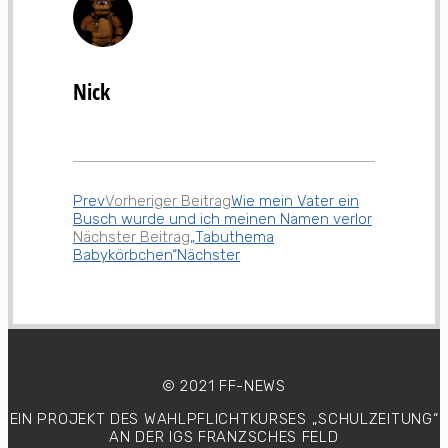
Nick
Prev
Vorheriger Beitrag
Wie mein Vater ein
Busch wurde und ich meinen Namen verlor
Nächster Beitrag
„Tabuthema
Babykörbchen“
Nächster
© 2021 FF-NEWS
EIN PROJEKT DES WAHLPFLICHTKURSES
„SCHULZEITUNG“
AN DER IGS FRANZSCHES FELD