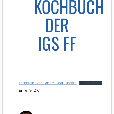
KOCHBUCH
DER
IGS FF
Kochbuch_von_Artem_und_Mareile
Herunterladen
Aufrufe:
461