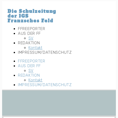
Zum
Inhalt
Die Schulzeitung
wechseln
der IGS
Franzsches Feld
FFREEPORTER
AUS DER FF
SV
REDAKTION
Kontakt
IMPRESSUM/DATENSCHUTZ
FFREEPORTER
AUS DER FF
SV
REDAKTION
Kontakt
IMPRESSUM/DATENSCHUTZ