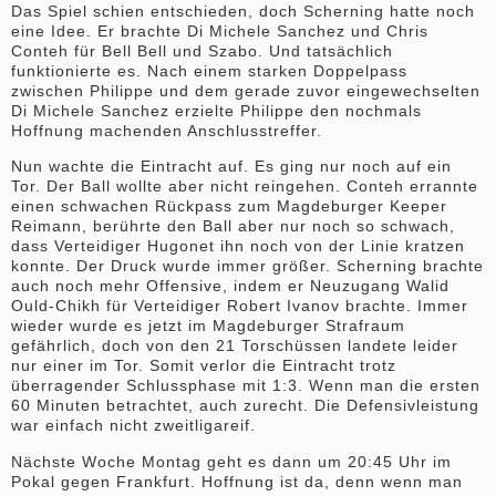
Das Spiel schien entschieden, doch Scherning hatte noch
eine Idee. Er brachte Di Michele Sanchez und Chris
Conteh für Bell Bell und Szabo. Und tatsächlich
funktionierte es. Nach einem starken Doppelpass
zwischen Philippe und dem gerade zuvor eingewechselten
Di Michele Sanchez erzielte Philippe den nochmals
Hoffnung machenden Anschlusstreffer.
Nun wachte die Eintracht auf. Es ging nur noch auf ein
Tor. Der Ball wollte aber nicht reingehen. Conteh errannte
einen schwachen Rückpass zum Magdeburger Keeper
Reimann, berührte den Ball aber nur noch so schwach,
dass Verteidiger Hugonet ihn noch von der Linie kratzen
konnte. Der Druck wurde immer größer. Scherning brachte
auch noch mehr Offensive, indem er Neuzugang Walid
Ould-Chikh für Verteidiger Robert Ivanov brachte. Immer
wieder wurde es jetzt im Magdeburger Strafraum
gefährlich, doch von den 21 Torschüssen landete leider
nur einer im Tor. Somit verlor die Eintracht trotz
überragender Schlussphase mit 1:3. Wenn man die ersten
60 Minuten betrachtet, auch zurecht. Die Defensivleistung
war einfach nicht zweitligareif.
Nächste Woche Montag geht es dann um 20:45 Uhr im
Pokal gegen Frankfurt. Hoffnung ist da, denn wenn man