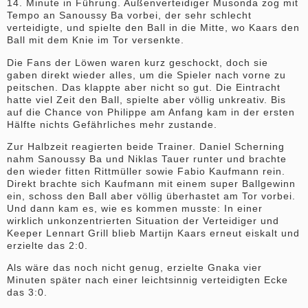
14. Minute in Führung. Außenverteidiger Musonda zog mit
Tempo an Sanoussy Ba vorbei, der sehr schlecht
verteidigte, und spielte den Ball in die Mitte, wo Kaars den
Ball mit dem Knie im Tor versenkte.
Die Fans der Löwen waren kurz geschockt, doch sie
gaben direkt wieder alles, um die Spieler nach vorne zu
peitschen. Das klappte aber nicht so gut. Die Eintracht
hatte viel Zeit den Ball, spielte aber völlig unkreativ. Bis
auf die Chance von Philippe am Anfang kam in der ersten
Hälfte nichts Gefährliches mehr zustande.
Zur Halbzeit reagierten beide Trainer. Daniel Scherning
nahm Sanoussy Ba und Niklas Tauer runter und brachte
den wieder fitten Rittmüller sowie Fabio Kaufmann rein.
Direkt brachte sich Kaufmann mit einem super Ballgewinn
ein, schoss den Ball aber völlig überhastet am Tor vorbei.
Und dann kam es, wie es kommen musste: In einer
wirklich unkonzentrierten Situation der Verteidiger und
Keeper Lennart Grill blieb Martijn Kaars erneut eiskalt und
erzielte das 2:0.
Als wäre das noch nicht genug, erzielte Gnaka vier
Minuten später nach einer leichtsinnig verteidigten Ecke
das 3:0.